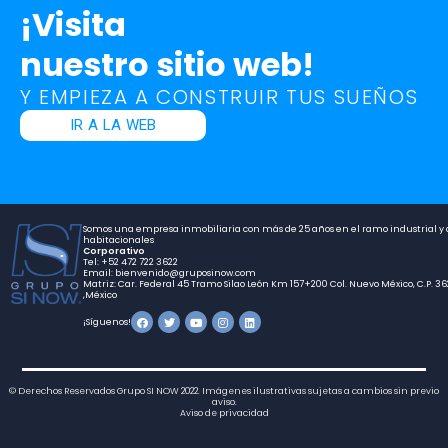
¡Visita
nuestro sitio web!
Y EMPIEZA A CONSTRUIR TUS SUEÑOS
IR A LA WEB
Somos una empresa inmobiliaria con más de 25 años en el ramo industrial y d
habitacionales
Corporativo
Tel: +52 472 722 3622
Email: bienvenido@gruposinow.com
Matriz: Car. Federal 45 Tramo Silao León Km 157+200 Col. Nuevo México, C.P. 36
,México
¡Síguenos!
© Derechos Reservados Grupo SI NOW 2022. Imágenes ilustrativas sujetas a cambios sin previo
aviso.
Aviso de privacidad