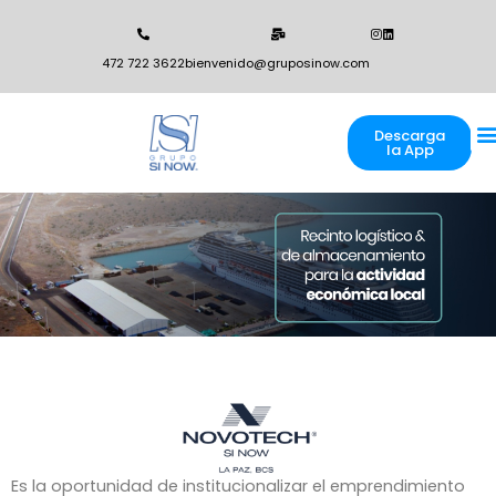
472 722 3622
bienvenido@gruposinow.com
Descarga
F
Juan 
la App
Es la oportunidad de institucionalizar el emprendimiento