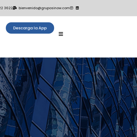
22 3622
bienvenido@gruposinow.com
Descarga la App
Test