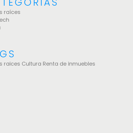
TEGORÍAS
s raíces
tech
a
AGS
s raices
Cultura
Renta de inmuebles