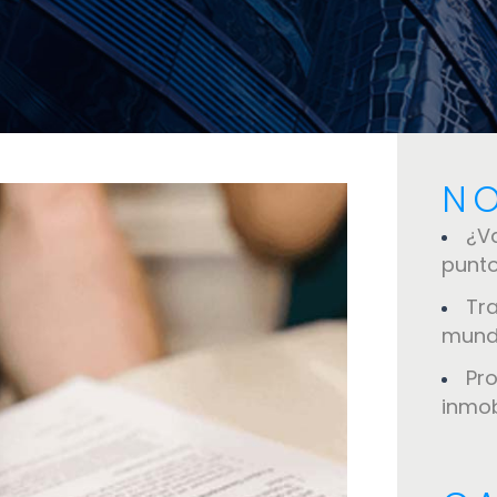
NO
¿V
punt
Tr
mun
Pr
inmob