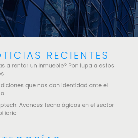
TICIAS RECIENTES
as a rentar un inmueble? Pon lupa a estos
os
adiciones que nos dan identidad ante el
do
optech: Avances tecnológicos en el sector
iliario