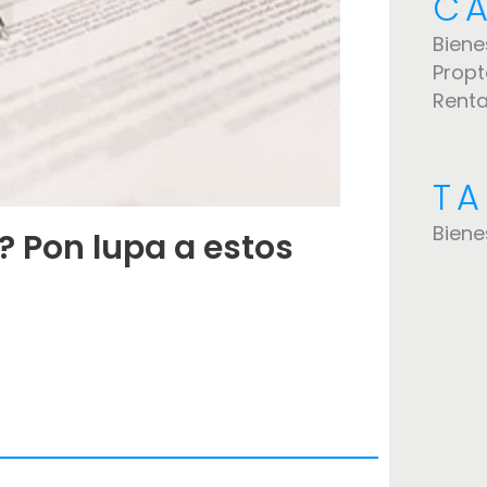
CA
Biene
Prop
Rent
T
Biene
? Pon lupa a estos